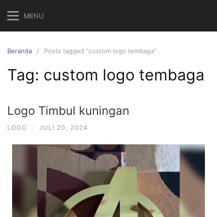
MENU
Beranda
Posts tagged “custom logo tembaga”
Tag:
custom logo tembaga
Logo Timbul kuningan
LOGO
·
JULI 20, 2024