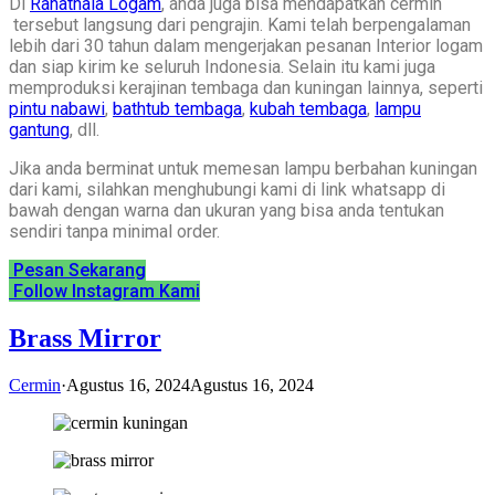
Di
Rahatnala Logam
, anda juga bisa mendapatkan cermin
tersebut langsung dari pengrajin. Kami telah berpengalaman
lebih dari 30 tahun dalam mengerjakan pesanan Interior logam
dan siap kirim ke seluruh Indonesia. Selain itu kami juga
memproduksi kerajinan tembaga dan kuningan lainnya, seperti
pintu nabawi
,
bathtub tembaga
,
kubah tembaga
,
lampu
gantung
, dll.
Jika anda berminat untuk memesan lampu berbahan kuningan
dari kami, silahkan menghubungi kami di link whatsapp di
bawah dengan warna dan ukuran yang bisa anda tentukan
sendiri tanpa minimal order.
Pesan Sekarang
Follow Instagram Kami
Brass Mirror
Cermin
·
Agustus 16, 2024
Agustus 16, 2024