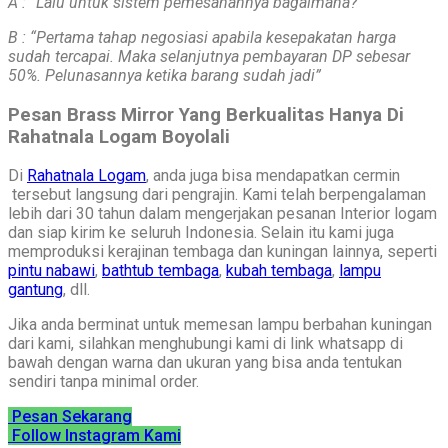
A : “Lalu untuk sistem pemesanannya bagaimana?”
B : “Pertama tahap negosiasi apabila kesepakatan harga
sudah tercapai. Maka selanjutnya pembayaran DP sebesar
50%. Pelunasannya ketika barang sudah jadi”
Pesan Brass Mirror Yang Berkualitas Hanya Di
Rahatnala Logam Boyolali
Di
Rahatnala Logam
, anda juga bisa mendapatkan cermin
tersebut langsung dari pengrajin. Kami telah berpengalaman
lebih dari 30 tahun dalam mengerjakan pesanan Interior logam
dan siap kirim ke seluruh Indonesia. Selain itu kami juga
memproduksi kerajinan tembaga dan kuningan lainnya, seperti
pintu nabawi
,
bathtub tembaga
,
kubah tembaga
,
lampu
gantung
, dll.
Jika anda berminat untuk memesan lampu berbahan kuningan
dari kami, silahkan menghubungi kami di link whatsapp di
bawah dengan warna dan ukuran yang bisa anda tentukan
sendiri tanpa minimal order.
Pesan Sekarang
Follow Instagram Kami