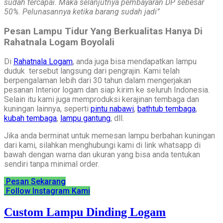
sudah tercapai. Maka selanjutnya pembayaran DP sebesar
50%. Pelunasannya ketika barang sudah jadi”
Pesan Lampu Tidur Yang Berkualitas Hanya Di
Rahatnala Logam Boyolali
Di
Rahatnala Logam
, anda juga bisa mendapatkan lampu
duduk tersebut langsung dari pengrajin. Kami telah
berpengalaman lebih dari 30 tahun dalam mengerjakan
pesanan Interior logam dan siap kirim ke seluruh Indonesia.
Selain itu kami juga memproduksi kerajinan tembaga dan
kuningan lainnya, seperti
pintu nabawi
,
bathtub tembaga
,
kubah tembaga
,
lampu gantung
, dll.
Jika anda berminat untuk memesan lampu berbahan kuningan
dari kami, silahkan menghubungi kami di link whatsapp di
bawah dengan warna dan ukuran yang bisa anda tentukan
sendiri tanpa minimal order.
Pesan Sekarang
Follow Instagram Kami
Custom Lampu Dinding Logam