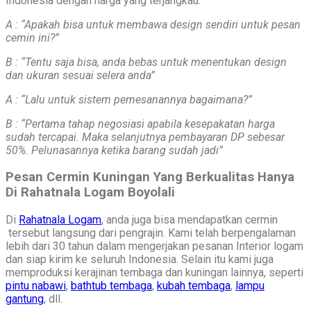
Indonesia dengan harga yang terjangkau.
A : “Apakah bisa untuk membawa design sendiri untuk pesan
cemin ini?”
B : “Tentu saja bisa, anda bebas untuk menentukan design
dan ukuran sesuai selera anda”
A : “Lalu untuk sistem pemesanannya bagaimana?”
B : “Pertama tahap negosiasi apabila kesepakatan harga
sudah tercapai. Maka selanjutnya pembayaran DP sebesar
50%. Pelunasannya ketika barang sudah jadi”
Pesan Cermin Kuningan Yang Berkualitas Hanya
Di Rahatnala Logam Boyolali
Di
Rahatnala Logam
, anda juga bisa mendapatkan cermin
tersebut langsung dari pengrajin. Kami telah berpengalaman
lebih dari 30 tahun dalam mengerjakan pesanan Interior logam
dan siap kirim ke seluruh Indonesia. Selain itu kami juga
memproduksi kerajinan tembaga dan kuningan lainnya, seperti
pintu nabawi
,
bathtub tembaga
,
kubah tembaga
,
lampu
gantung
, dll.