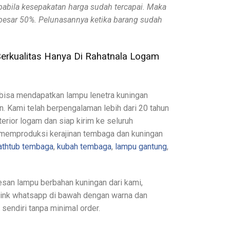
pabila kesepakatan harga sudah tercapai. Maka
besar 50%. Pelunasannya ketika barang sudah
erkualitas Hanya Di Rahatnala Logam
a bisa mendapatkan lampu lenetra kuningan
in. Kami telah berpengalaman lebih dari 20 tahun
rior logam dan siap kirim ke seluruh
ga memproduksi kerajinan tembaga dan kuningan
athtub tembaga
,
kubah tembaga
,
lampu gantung
,
san lampu berbahan kuningan dari kami,
link whatsapp di bawah dengan warna dan
sendiri tanpa minimal order.