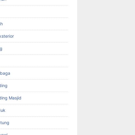
sh
ksterior
ng
mbaga
ding
ing Masjid
duk
tung
bawi