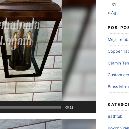
31
« Agu
POS-PO
Meja Temb
Copper Ta
Cermin Te
Custom cer
Brass Mirro
KATEGO
00:12
Bathtub
Bokor Sira