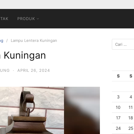
TAK
PRODUK
ng
Lampu Lentera Kuningan
 Kuningan
TUNG
·
APRIL 26, 2024
S
S
3
4
10
11
17
18
24
25