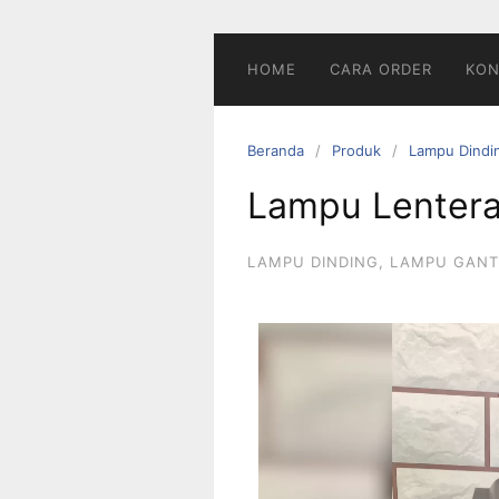
HOME
CARA ORDER
KON
Beranda
Produk
Lampu Dindi
Lampu Lentera
LAMPU DINDING
,
LAMPU GAN
Pemutar
Video