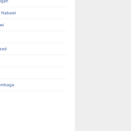
angan
id Nabawi
wi
ized
Tembaga