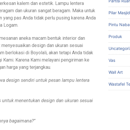
Partisi Ru
terkesan kalem dan estetik. Lampu lentera
beragam dan ukuran sangat beragam. Maka untuk
Pilar Masj
 yang pas Anda tidak perlu pusing karena Anda
Pintu Naba
la Logam.
Produk
esanan aneka macam bentuk interior dan
at menyesuaikan design dan ukuran sesuai
Uncategor
m berlokasi di Boyolali, akan tetapi Anda tidak
gi Kami. Karena Kami melayani pengiriman ke
Vas
an harga yang terjangkau.
Wall Art
a design sendiri untuk pesan lampu lentera
Wastafel 
bas untuk menentukan design dan ukuran sesuai
annya bagaimana?”