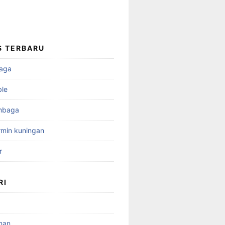
S TERBARU
aga
ble
mbaga
min kuningan
r
RI
man