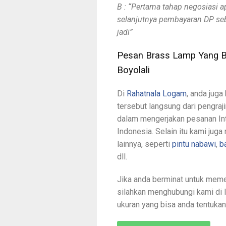
B : “Pertama tahap negosiasi a
selanjutnya pembayaran DP se
jadi”
Pesan Brass Lamp Yang B
Boyolali
Di
Rahatnala Logam
, anda jug
tersebut langsung dari pengraj
dalam mengerjakan pesanan Inte
Indonesia. Selain itu kami ju
lainnya, seperti
pintu nabawi
,
b
dll.
Jika anda berminat untuk meme
silahkan menghubungi kami di 
ukuran yang bisa anda tentukan 