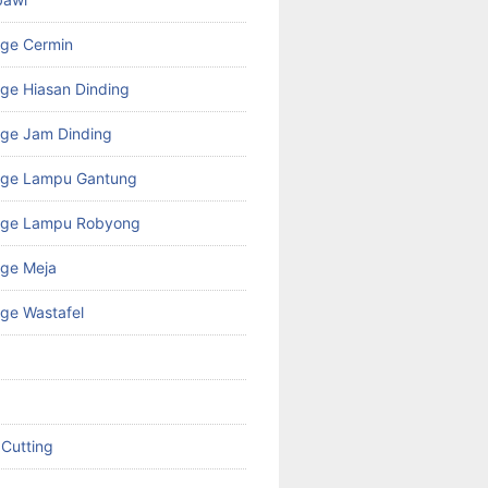
age Cermin
ge Hiasan Dinding
ge Jam Dinding
age Lampu Gantung
age Lampu Robyong
age Meja
ge Wastafel
 Cutting