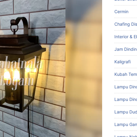
Cermin
Chafing Di
Interior & E
Jam Dindi
Kaligrafi
Kubah Te
Lampu Din
Lampu Dind
Lampu Du
Lampu Gan
Lampu Na