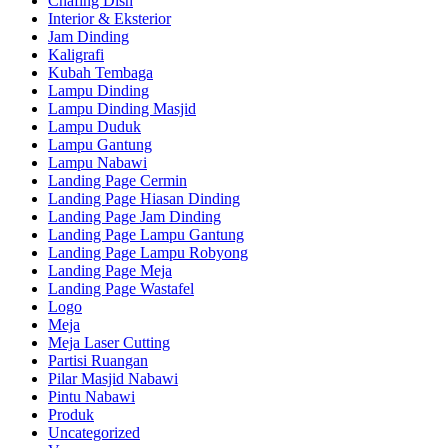
Chafing Dish
Interior & Eksterior
Jam Dinding
Kaligrafi
Kubah Tembaga
Lampu Dinding
Lampu Dinding Masjid
Lampu Duduk
Lampu Gantung
Lampu Nabawi
Landing Page Cermin
Landing Page Hiasan Dinding
Landing Page Jam Dinding
Landing Page Lampu Gantung
Landing Page Lampu Robyong
Landing Page Meja
Landing Page Wastafel
Logo
Meja
Meja Laser Cutting
Partisi Ruangan
Pilar Masjid Nabawi
Pintu Nabawi
Produk
Uncategorized