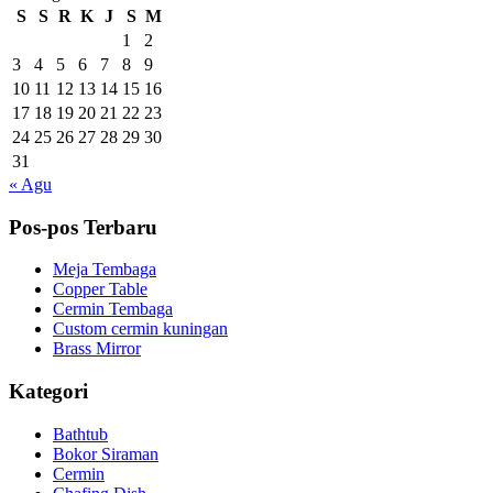
S
S
R
K
J
S
M
1
2
3
4
5
6
7
8
9
10
11
12
13
14
15
16
17
18
19
20
21
22
23
24
25
26
27
28
29
30
31
« Agu
Pos-pos Terbaru
Meja Tembaga
Copper Table
Cermin Tembaga
Custom cermin kuningan
Brass Mirror
Kategori
Bathtub
Bokor Siraman
Cermin