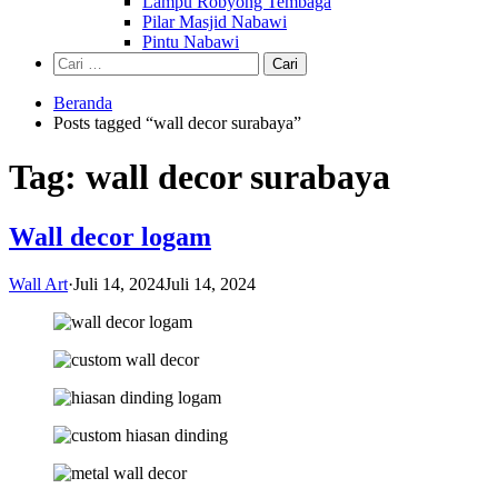
Lampu Robyong Tembaga
Pilar Masjid Nabawi
Pintu Nabawi
Cari
untuk:
Beranda
Posts tagged “wall decor surabaya”
Tag:
wall decor surabaya
Wall decor logam
Wall Art
·
Juli 14, 2024
Juli 14, 2024