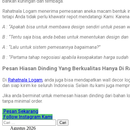
bahkan kuningan dan tembaga.
Rahatnala Logam menerima pemesanan aneka macam bentuk inter
tetapi Anda tidak perlu khawatir repot mendatangi Kami. Karen
A : “Apakah bisa untuk membawa design sendiri untuk pesan wa
B : “Tentu saja bisa, anda bebas untuk menentukan design dan 
A : “Lalu untuk sistem pemesannya bagaimana?”
B : “Pertama tahap negosiasi apabila kesepakatan harga sudah
Pesan Hiasan Dinding Yang Berkualitas Hanya Di R
Di
Rahatnala Logam
, anda juga bisa mendapatkan wall decor lo
dan siap kirim ke seluruh Indonesia. Selain itu kami juga memp
Jika anda berminat untuk memesan hiasan dinding dari bahan l
tanpa minimal order.
Pesan Sekarang
Follow Instagram Kami
Cari
untuk:
Agustus 2026