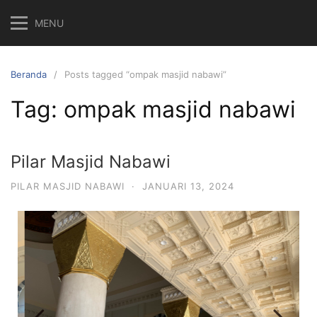
MENU
Beranda
Posts tagged “ompak masjid nabawi”
Tag:
ompak masjid nabawi
Pilar Masjid Nabawi
PILAR MASJID NABAWI
·
JANUARI 13, 2024