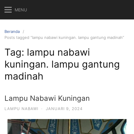
MENU
Beranda
Posts tagged “lampu nabawi kuningan. lampu gantung madinah”
Tag:
lampu nabawi
kuningan. lampu gantung
madinah
Lampu Nabawi Kuningan
LAMPU NABAWI
·
JANUARI 9, 2024