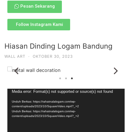
Pesan Sekarang
Follow Instagram Kami
Hiasan Dinding Logam Bandung
WALL ART
·
OKTOBER 30, 2023
Pemutar
Media error: Format(s) not supported or source(s) not found
Video
Unduh Berkas: https://rahatnalalogam.com/wp-
content/uploads/2023/10/SquareVideo.mp4?_=2
Unduh Berkas: https://rahatnalalogam.com/wp-
content/uploads/2023/10/SquareVideo.mp4?_=2