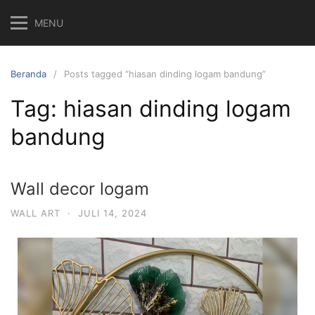
MENU
Beranda
Posts tagged “hiasan dinding logam bandung”
Tag:
hiasan dinding logam
bandung
Wall decor logam
WALL ART
·
JULI 14, 2024