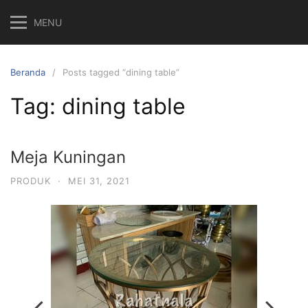
MENU
Beranda
Posts tagged “dining table”
Tag:
dining table
Meja Kuningan
PRODUK
·
MEI 31, 2021