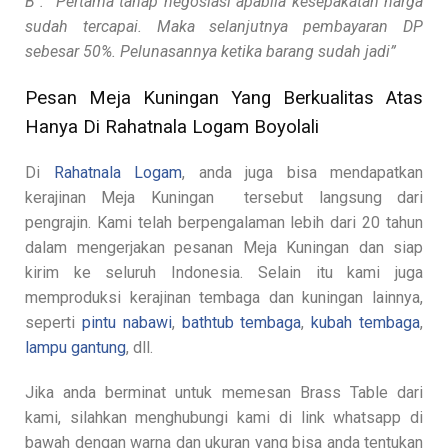
B : “Pertama tahap negosiasi apabila kesepakatan harga
sudah tercapai. Maka selanjutnya pembayaran DP
sebesar 50%. Pelunasannya ketika barang sudah jadi”
Pesan Meja Kuningan Yang Berkualitas Atas
Hanya Di Rahatnala Logam Boyolali
Di
Rahatnala Logam
, anda juga bisa mendapatkan
kerajinan Meja Kuningan tersebut langsung dari
pengrajin. Kami telah berpengalaman lebih dari 20 tahun
dalam mengerjakan pesanan Meja Kuningan dan siap
kirim ke seluruh Indonesia. Selain itu kami juga
memproduksi kerajinan tembaga dan kuningan lainnya,
seperti
pintu nabawi
,
bathtub tembaga
,
kubah tembaga
,
lampu gantung
, dll.
Jika anda berminat untuk memesan Brass Table dari
kami, silahkan menghubungi kami di link whatsapp di
bawah dengan warna dan ukuran yang bisa anda tentukan