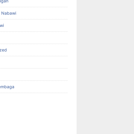
angan
id Nabawi
wi
ized
Tembaga