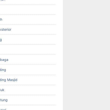
sh
ksterior
ng
mbaga
ding
ing Masjid
duk
tung
bawi