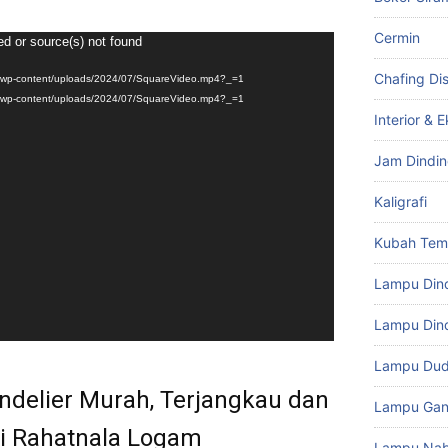
Cermin
ed or source(s) not found
Chafing Di
m/wp-content/uploads/2024/07/SquareVideo.mp4?_=1
m/wp-content/uploads/2024/07/SquareVideo.mp4?_=1
Interior & E
Jam Dindi
Kaligrafi
Kubah Te
Lampu Din
Lampu Dind
Lampu Du
delier Murah, Terjangkau dan
Lampu Gan
di Rahatnala Logam
Lampu Na