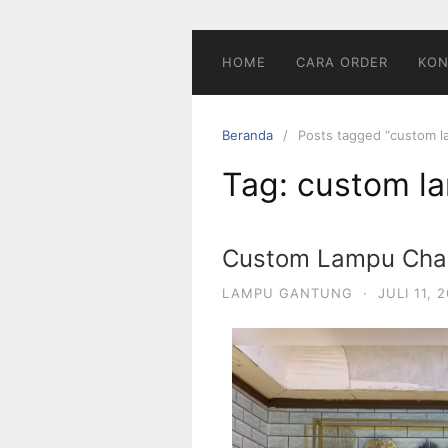
HOME
CARA ORDER
KON
Beranda
Posts tagged “custom la
Tag:
custom la
Custom Lampu Chan
LAMPU GANTUNG
·
JULI 11, 