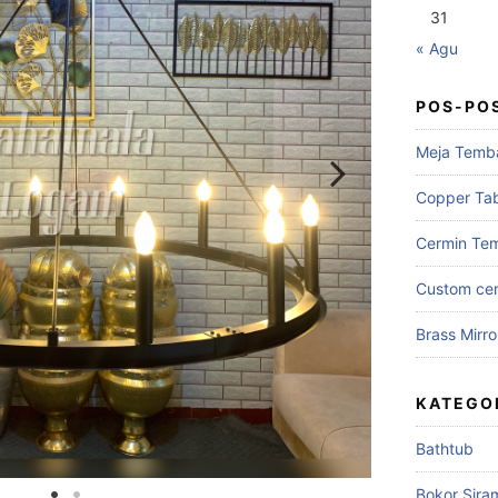
31
« Agu
POS-PO
Meja Temb
Copper Ta
Cermin Te
Custom cer
Brass Mirro
KATEGO
Bathtub
Bokor Sira