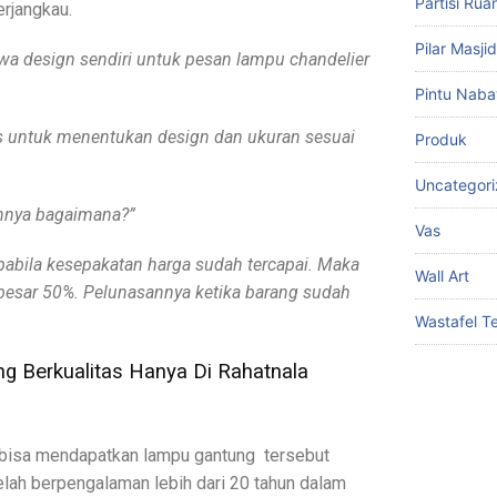
Partisi Ru
erjangkau.
Pilar Masj
a design sendiri untuk pesan lampu chandelier
Pintu Naba
bas untuk menentukan design dan ukuran sesuai
Produk
Uncategor
annya bagaimana?”
Vas
pabila kesepakatan harga sudah tercapai. Maka
Wall Art
besar 50%. Pelunasannya ketika barang sudah
Wastafel 
 Berkualitas Hanya Di Rahatnala
a bisa mendapatkan lampu gantung tersebut
telah berpengalaman lebih dari 20 tahun dalam