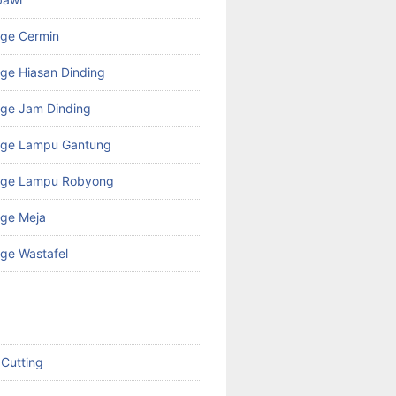
age Cermin
ge Hiasan Dinding
ge Jam Dinding
age Lampu Gantung
age Lampu Robyong
age Meja
ge Wastafel
 Cutting