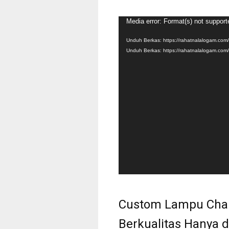
Pemutar
Media error: Format(s) not support
Video
Unduh Berkas: https://rahatnalalogam.co
Unduh Berkas: https://rahatnalalogam.co
Custom Lampu Chan
Berkualitas Hanya 