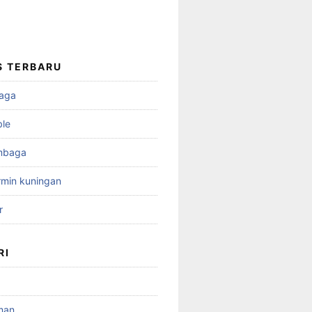
S TERBARU
aga
ble
mbaga
min kuningan
r
RI
man