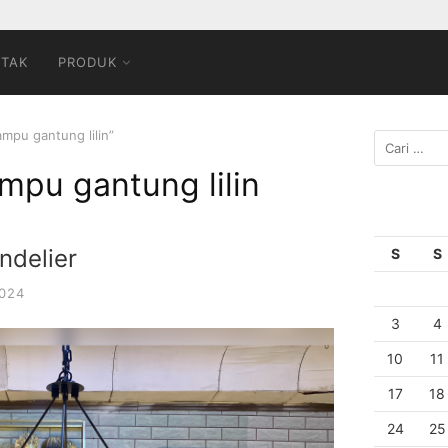
TAK
PRODUK
mpu gantung lilin”
mpu gantung lilin
delier
S
S
2024
3
4
10
11
17
18
24
25