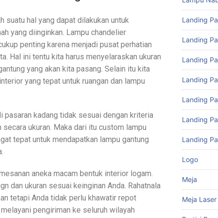
Landing P
 suatu hal yang dapat dilakukan untuk
ah yang diinginkan. Lampu chandelier
Landing Pa
cukup penting karena menjadi pusat perhatian
a. Hal ini tentu kita harus menyelaraskan ukuran
Landing Pa
antung yang akan kita pasang. Selain itu kita
Landing P
nterior yang tepat untuk ruangan dan lampu
Landing P
 pasaran kadang tidak sesuai dengan kriteria
Landing P
n secara ukuran. Maka dari itu custom lampu
ngat tepat untuk mendapatkan lampu gantung
Landing Pa
a.
Logo
esanan aneka macam bentuk interior logam.
Meja
n dan ukuran sesuai keinginan Anda. Rahatnala
an tetapi Anda tidak perlu khawatir repot
Meja Laser
melayani pengiriman ke seluruh wilayah