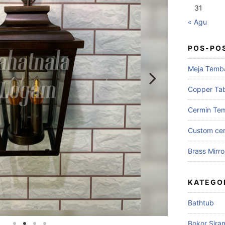
31
« Agu
POS-PO
Meja Temb
Copper Ta
Cermin Te
Custom cer
Brass Mirro
KATEGO
Bathtub
Bokor Sira