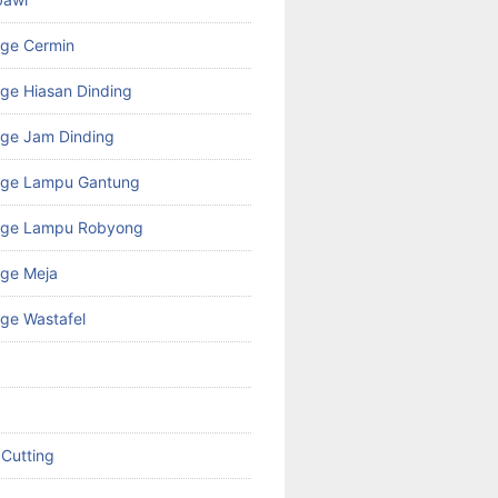
age Cermin
ge Hiasan Dinding
ge Jam Dinding
age Lampu Gantung
age Lampu Robyong
age Meja
ge Wastafel
 Cutting