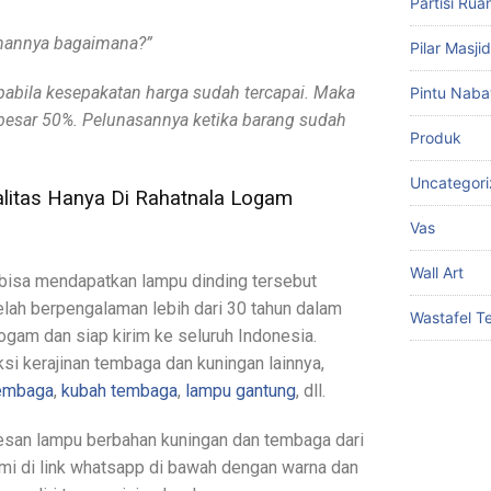
Partisi Ru
anannya bagaimana?”
Pilar Masj
pabila kesepakatan harga sudah tercapai. Maka
Pintu Naba
besar 50%. Pelunasannya ketika barang sudah
Produk
Uncategor
litas Hanya Di Rahatnala Logam
Vas
Wall Art
a bisa mendapatkan lampu dinding tersebut
telah berpengalaman lebih dari 30 tahun dalam
Wastafel 
ogam dan siap kirim ke seluruh Indonesia.
si kerajinan tembaga dan kuningan lainnya,
tembaga
,
kubah tembaga
,
lampu gantung
, dll.
esan lampu berbahan kuningan dan tembaga dari
mi di link whatsapp di bawah dengan warna dan