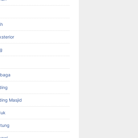
sh
ksterior
ng
mbaga
ding
ing Masjid
duk
tung
bawi