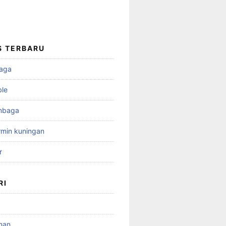
S TERBARU
aga
ble
mbaga
min kuningan
r
RI
man