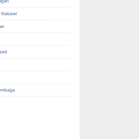
angan
id Nabawi
wi
ized
Tembaga