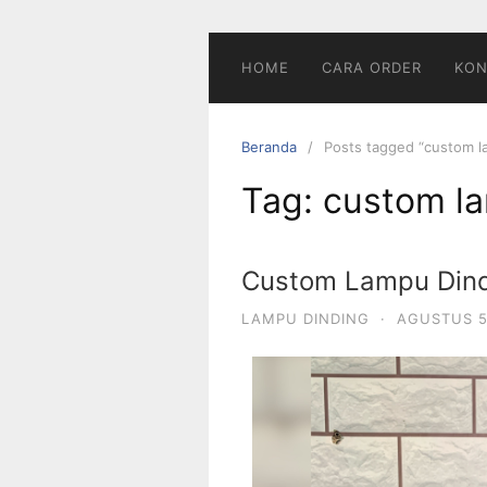
HOME
CARA ORDER
KON
Beranda
Posts tagged “custom l
Tag:
custom la
Custom Lampu Din
LAMPU DINDING
·
AGUSTUS 5