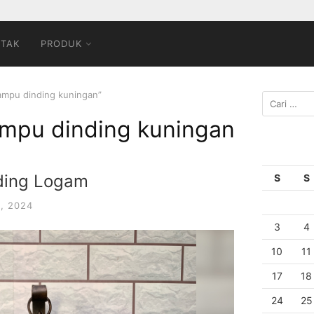
TAK
PRODUK
ampu dinding kuningan”
mpu dinding kuningan
ding Logam
S
S
, 2024
3
4
10
11
17
18
24
25