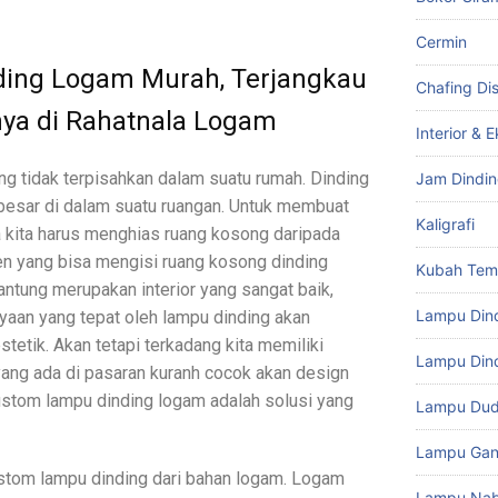
Cermin
ing Logam Murah, Terjangkau
Chafing Di
nya di Rahatnala Logam
Interior & E
ng tidak terpisahkan dalam suatu rumah. Dinding
Jam Dindi
besar di dalam suatu ruangan. Untuk membuat
Kaligrafi
 kita harus menghias ruang kosong daripada
en yang bisa mengisi ruang kosong dinding
Kubah Te
ntung merupakan interior yang sangat baik,
Lampu Din
yaan yang tepat oleh lampu dinding akan
etik. Akan tetapi terkadang kita memiliki
Lampu Dind
yang ada di pasaran kuranh cocok akan design
custom lampu dinding logam adalah solusi yang
Lampu Du
Lampu Gan
tom lampu dinding dari bahan logam. Logam
Lampu Na