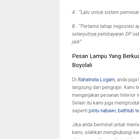
A : “Lalu untuk sistem pemes
B : “Pertama tahap negosiasi a
selanjutnya pembayaran DP se
jadi”
Pesan Lampu Yang Berkua
Boyolali
Di
Rahatnala Logam
, anda jug
langsung dari pengrajin. Kami 
mengerjakan pesanan Interior l
Selain itu kami juga memproduk
seperti
pintu nabawi
,
bathtub 
Jika anda berminat untuk mem
kami, silahkan menghubungi ka