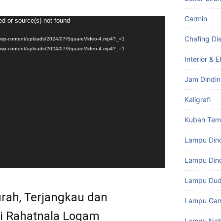
Cermin
ed or source(s) not found
Chafing Di
m/wp-content/uploads/2024/07/SquareVideo-4.mp4?_=1
m/wp-content/uploads/2024/07/SquareVideo-4.mp4?_=1
Interior & E
Jam Dindi
Kaligrafi
Kubah Te
Lampu Din
Lampu Dind
Lampu Du
rah, Terjangkau dan
Lampu Gan
di Rahatnala Logam
Lampu Na