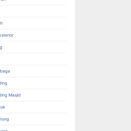
sh
ksterior
ng
mbaga
ding
ing Masjid
duk
tung
bawi