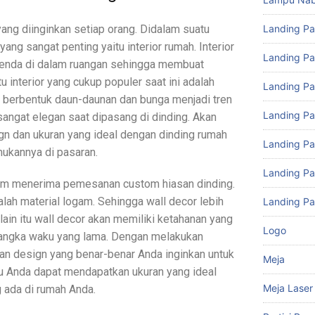
Landing P
ang diinginkan setiap orang. Didalam suatu
yang sangat penting yaitu interior rumah. Interior
Landing Pa
 benda di dalam ruangan sehingga membuat
tu interior yang cukup populer saat ini adalah
Landing Pa
g berbentuk daun-daunan dan bunga menjadi tren
Landing P
 sangat elegan saat dipasang di dinding. Akan
gn dan ukuran yang ideal dengan dinding rumah
Landing P
mukannya di pasaran.
Landing P
gam menerima pemesanan custom hiasan dinding.
lah material logam. Sehingga wall decor lebih
Landing Pa
in itu wall decor akan memiliki ketahanan yang
Logo
jangka waku yang lama. Dengan melakukan
n design yang benar-benar Anda inginkan untuk
Meja
tu Anda dapat mendapatkan ukuran yang ideal
Meja Laser
 ada di rumah Anda.