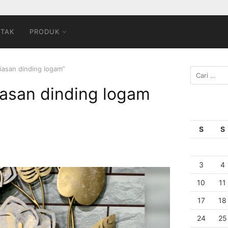
TAK
PRODUK
iasan dinding logam”
asan dinding logam
S
S
3
4
10
11
17
18
24
25