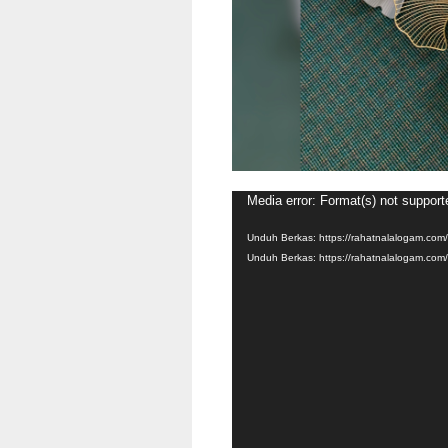
Pemutar
Media error: Format(s) not support
Video
Unduh Berkas: https://rahatnalalogam.co
Unduh Berkas: https://rahatnalalogam.co