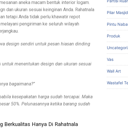
Partisi Ru
esanan aneka macam bentuk interior logam.
n dan ukuran sesuai keinginan Anda. Rahatnala
Pilar Masj
an tetapi Anda tidak perlu khawatir repot
melayani pengiriman ke seluruh wilayah
Pintu Naba
erjangkau.
Produk
a design sendiri untuk pesan hiasan dinding
Uncategor
Vas
bas untuk menentukan design dan ukuran sesuai
Wall Art
Wastafel 
annya bagaimana?”
pabila kesepakatan harga sudah tercapai. Maka
besar 50%. Pelunasannya ketika barang sudah
g Berkualitas Hanya Di Rahatnala