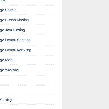
age Cermin
ge Hiasan Dinding
ge Jam Dinding
age Lampu Gantung
age Lampu Robyong
age Meja
ge Wastafel
 Cutting