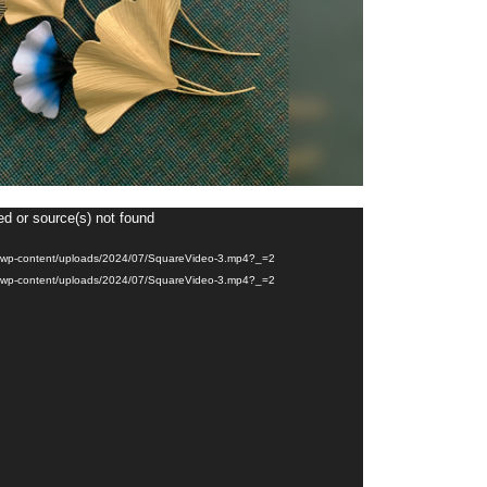
ed or source(s) not found
m/wp-content/uploads/2024/07/SquareVideo-3.mp4?_=2
m/wp-content/uploads/2024/07/SquareVideo-3.mp4?_=2