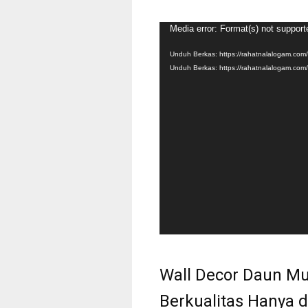
Pemutar
Media error: Format(s) not support
Video
Unduh Berkas: https://rahatnalalogam.co
Unduh Berkas: https://rahatnalalogam.co
Wall Decor Daun Mu
Berkualitas Hanya 