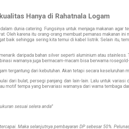
kualitas Hanya di Rahatnala Logam
n dalam dunia catering. Fungsinya untuk menjaga makanan agar t
rat. Oleh karena itu orang-orang membuat pemanas makanan ini
 baik sehingga sering kita temui di kabel listrik. Selain itu, te
 menarik daripada bahan silver seperti aluminium atau stainless
binasi warnanya juga bermacam-macam bisa berwarna rosegold-h
gam tergantung dari kebutuhan. Akan tetapi secara keseluruhan m
ai dari bulat, persegi panjang dan lain-lain. Lalu untuk variasi
tau motif tempa yang bervariasi warnanya dari warna tembaga d
ukuran sesuai selera anda”
 tercapai. Maka selanjutnya pembayaran DP sebesar 50%. Pelunas