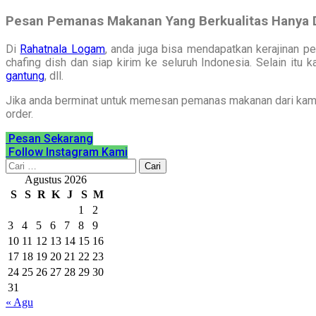
Pesan Pemanas Makanan Yang Berkualitas Hanya D
Di
Rahatnala Logam
, anda juga bisa mendapatkan kerajinan p
chafing dish dan siap kirim ke seluruh Indonesia. Selain itu
gantung
, dll.
Jika anda berminat untuk memesan pemanas makanan dari kami,
order.
Pesan Sekarang
Follow Instagram Kami
Cari
untuk:
Agustus 2026
S
S
R
K
J
S
M
1
2
3
4
5
6
7
8
9
10
11
12
13
14
15
16
17
18
19
20
21
22
23
24
25
26
27
28
29
30
31
« Agu