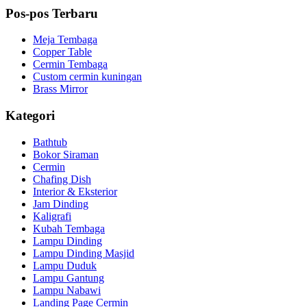
Pos-pos Terbaru
Meja Tembaga
Copper Table
Cermin Tembaga
Custom cermin kuningan
Brass Mirror
Kategori
Bathtub
Bokor Siraman
Cermin
Chafing Dish
Interior & Eksterior
Jam Dinding
Kaligrafi
Kubah Tembaga
Lampu Dinding
Lampu Dinding Masjid
Lampu Duduk
Lampu Gantung
Lampu Nabawi
Landing Page Cermin