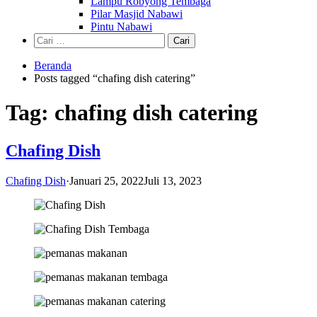
Lampu Robyong Tembaga
Pilar Masjid Nabawi
Pintu Nabawi
Cari
untuk:
Beranda
Posts tagged “chafing dish catering”
Tag:
chafing dish catering
Chafing Dish
Chafing Dish
·
Januari 25, 2022
Juli 13, 2023