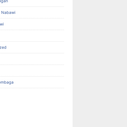
angan
id Nabawi
wi
ized
Tembaga