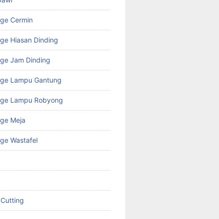
age Cermin
ge Hiasan Dinding
ge Jam Dinding
age Lampu Gantung
age Lampu Robyong
age Meja
ge Wastafel
 Cutting