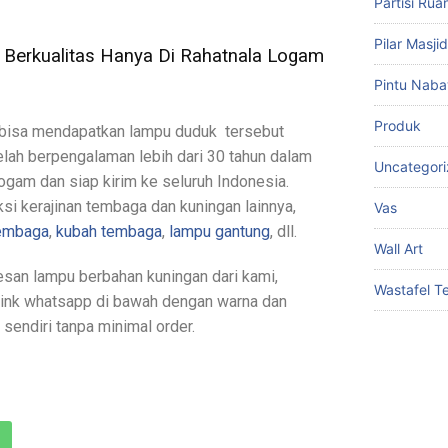
Partisi Ru
Pilar Masj
Berkualitas Hanya Di Rahatnala Logam
Pintu Naba
Produk
a bisa mendapatkan lampu duduk tersebut
telah berpengalaman lebih dari 30 tahun dalam
Uncategor
ogam dan siap kirim ke seluruh Indonesia.
si kerajinan tembaga dan kuningan lainnya,
Vas
tembaga
,
kubah tembaga
,
lampu gantung
, dll.
Wall Art
san lampu berbahan kuningan dari kami,
Wastafel 
link whatsapp di bawah dengan warna dan
sendiri tanpa minimal order.