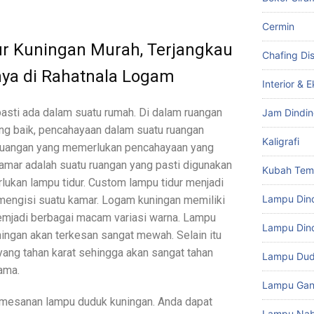
Cermin
r Kuningan Murah, Terjangkau
Chafing Di
nya di Rahatnala Logam
Interior & E
asti ada dalam suatu rumah. Di dalam ruangan
Jam Dindi
yang baik, pencahayaan dalam suatu ruangan
Kaligrafi
 ruangan yang memerlukan pencahayaan yang
amar adalah suatu ruangan yang pasti digunakan
Kubah Te
perlukan lampu tidur. Custom lampu tidur menjadi
Lampu Din
 mengisi suatu kamar. Logam kuningan memiliki
emjadi berbagai macam variasi warna. Lampu
Lampu Dind
uningan akan terkesan sangat mewah. Selain itu
ang tahan karat sehingga akan sangat tahan
Lampu Du
ama.
Lampu Gan
mesanan lampu duduk kuningan. Anda dapat
Lampu Na