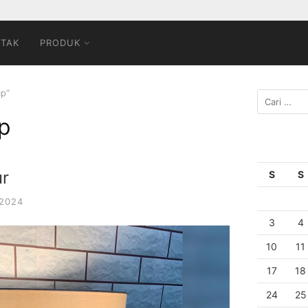
TAK
PRODUK
mp”
p
r
S
S
 2024
3
4
10
11
17
18
24
25