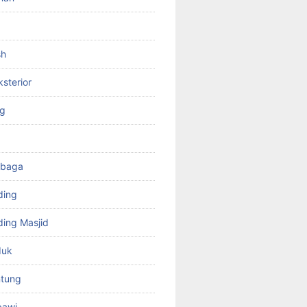
sh
ksterior
ng
mbaga
ding
ing Masjid
duk
tung
bawi