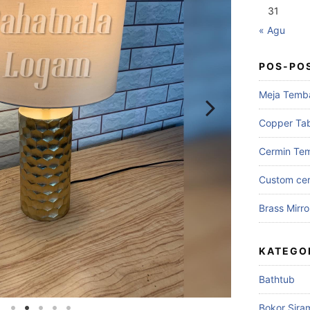
31
« Agu
POS-PO
Meja Temb
Copper Ta
Cermin Te
Custom cer
Brass Mirro
KATEGO
Bathtub
Bokor Sira