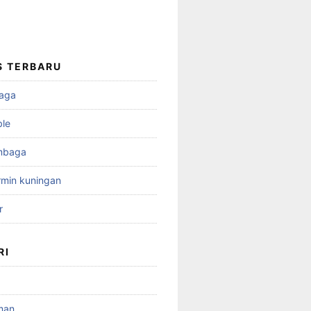
S TERBARU
aga
ble
mbaga
min kuningan
r
RI
man