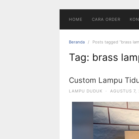
HOME
CARA ORDER
KON
Beranda
Posts tagged “brass la
Tag:
brass lam
Custom Lampu Tidu
LAMPU DUDUK
·
AGUSTUS 7,