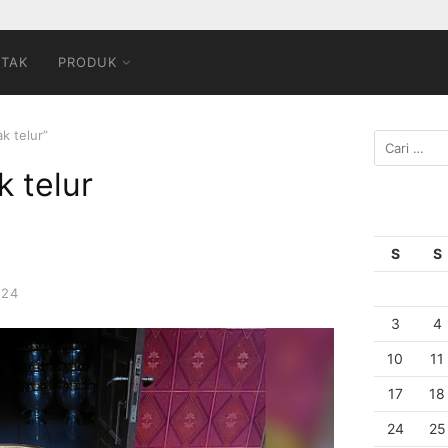
TAK
PRODUK
k telur”
k telur
S
S
024
3
4
10
11
17
18
24
25