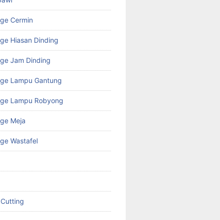
age Cermin
ge Hiasan Dinding
ge Jam Dinding
age Lampu Gantung
age Lampu Robyong
age Meja
ge Wastafel
 Cutting