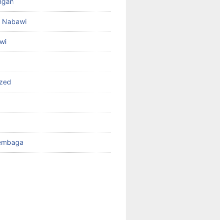
angan
id Nabawi
wi
ized
Tembaga