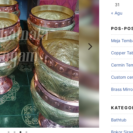
31
« Agu
POS-PO
Meja Temb
Copper Ta
Cermin Te
Custom cer
Brass Mirro
KATEGO
Bathtub
Bokor Sira