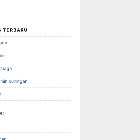
S TERBARU
aga
ble
mbaga
min kuningan
r
RI
man