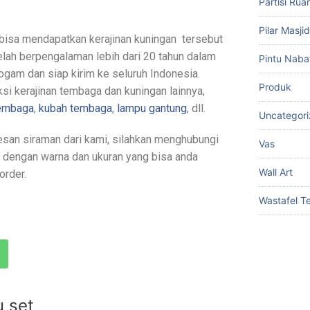
Partisi Ru
Pilar Masj
a bisa mendapatkan kerajinan kuningan tersebut
telah berpengalaman lebih dari 20 tahun dalam
Pintu Naba
ogam dan siap kirim ke seluruh Indonesia.
Produk
si kerajinan tembaga dan kuningan lainnya,
tembaga
,
kubah tembaga
,
lampu gantung
, dll.
Uncategor
san siraman dari kami, silahkan menghubungi
Vas
h dengan warna dan ukuran yang bisa anda
Wall Art
order.
Wastafel 
u set