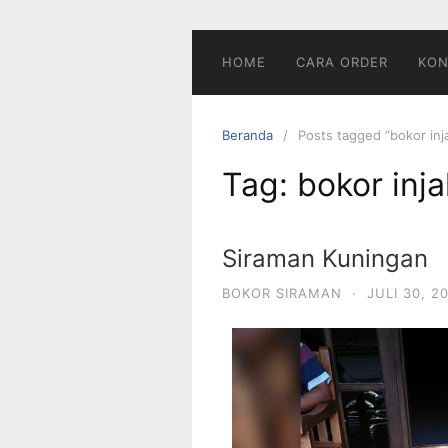
HOME
CARA ORDER
KON
Beranda
Posts tagged “bokor inja
Tag:
bokor inja
Siraman Kuningan
BOKOR SIRAMAN
·
JULI 30, 2