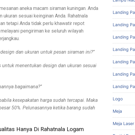
mesanan aneka macam siraman kuningan. Anda
Landing P
 ukuran sesuai keinginan Anda. Rahatnala
an tetapi Anda tidak perlu khawatir repot
Landing Pa
melayani pengiriman ke seluruh wilayah
Landing Pa
erjangkau.
Landing P
 design dan ukuran untuk pesan siraman ini?”
Landing P
bas untuk menentukan design dan ukuran sesuai
Landing P
anannya bagaimana?”
Landing Pa
Logo
pabila kesepakatan harga sudah tercapai. Maka
besar 50%. Pelunasannya ketika barang sudah
Meja
Meja Laser
alitas Hanya Di Rahatnala Logam