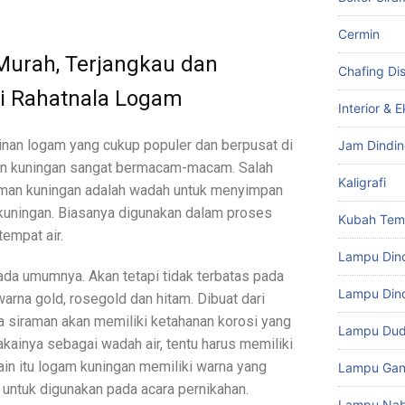
Cermin
Murah, Terjangkau dan
Chafing Di
di Rahatnala Logam
Interior & E
jinan logam yang cukup populer dan berpusat di
Jam Dindi
nan kuningan sangat bermacam-macam. Salah
Kaligrafi
raman kuningan adalah wadah untuk menyimpan
 kuningan. Biasanya digunakan dalam proses
Kubah Te
empat air.
Lampu Din
ada umumnya. Akan tetapi tidak terbatas pada
Lampu Dind
warna gold, rosegold dan hitam. Dibuat dari
 siraman akan memiliki ketahanan korosi yang
Lampu Du
kainya sebagai wadah air, tentu harus memiliki
ain itu logam kuningan memiliki warna yang
Lampu Gan
ntuk digunakan pada acara pernikahan.
Lampu Na