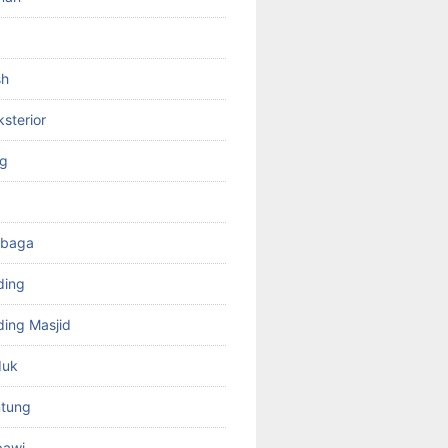
sh
ksterior
ng
mbaga
ding
ing Masjid
duk
tung
bawi