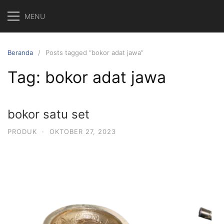
MENU
Beranda
Posts tagged “bokor adat jawa”
Tag:
bokor adat jawa
bokor satu set
PRODUK
·
OKTOBER 27, 2023